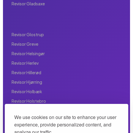
Revisor Gladsaxe
Revisor Glostrup
Revisor Greve
Revisor Helsingør
Revisor Herlev
Revisor Hillerød
Revisor Hjørring
Revisor Holbæk
Revisor Holstebro
Revisor Horsens
We use cookies on our site to enhance your user
Revisor Hørsholm
experience, provide personalized content, and
Revisor Hvidovre
analyze our traffic.