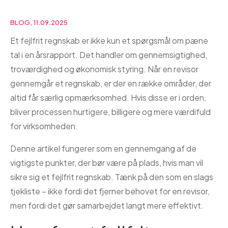
BLOG, 11.09.2025
Et fejlfrit regnskab er ikke kun et spørgsmål om pæne
tal i en årsrapport. Det handler om gennemsigtighed,
troværdighed og økonomisk styring. Når en revisor
gennemgår et regnskab, er der en række områder, der
altid får særlig opmærksomhed. Hvis disse er i orden,
bliver processen hurtigere, billigere og mere værdifuld
for virksomheden.
Denne artikel fungerer som en gennemgang af de
vigtigste punkter, der bør være på plads, hvis man vil
sikre sig et fejlfrit regnskab. Tænk på den som en slags
tjekliste – ikke fordi det fjerner behovet for en revisor,
men fordi det gør samarbejdet langt mere effektivt.