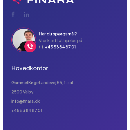
Har du spørgsmål?
Vi er klar til at hjælpe på
tlf.
+45 53 84 87 01
Hovedkontor
Gammel Køge Landevej 55, 1. sal
2500 Valby
info@finara.dk
+45 53 84 87 01