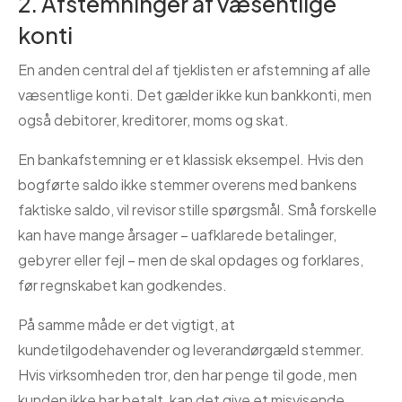
2. Afstemninger af væsentlige
konti
En anden central del af tjeklisten er afstemning af alle
væsentlige konti. Det gælder ikke kun bankkonti, men
også debitorer, kreditorer, moms og skat.
En bankafstemning er et klassisk eksempel. Hvis den
bogførte saldo ikke stemmer overens med bankens
faktiske saldo, vil revisor stille spørgsmål. Små forskelle
kan have mange årsager – uafklarede betalinger,
gebyrer eller fejl – men de skal opdages og forklares,
før regnskabet kan godkendes.
På samme måde er det vigtigt, at
kundetilgodehavender og leverandørgæld stemmer.
Hvis virksomheden tror, den har penge til gode, men
kunden ikke har betalt, kan det give et misvisende